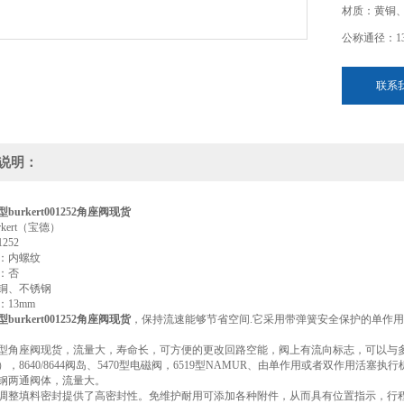
材质：黄铜
公称通径：1
宝德2000型
联系
簧安全保护的
开或常闭.
说明：
型burkert001252角座阀现货
rkert（宝德）
1252
：内螺纹
：否
铜、不锈钢
13mm
型burkert001252角座阀现货
，
保持流速能够节省空间
.
它采用带弹簧安全保护的单作用
00型角座阀现货，流量大，寿命长，可方便的更改回路空能，阀上有流向标志，可以与多种产
），8640/8644阀岛、5470型电磁阀，6519型NAMUR、由单作用或者双作用
钢两通阀体，流量大。
调整填料密封提供了高密封性。免维护耐用可添加各种附件，从而具有位置指示，行