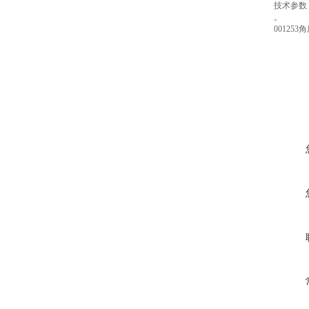
技术参数
。
001253