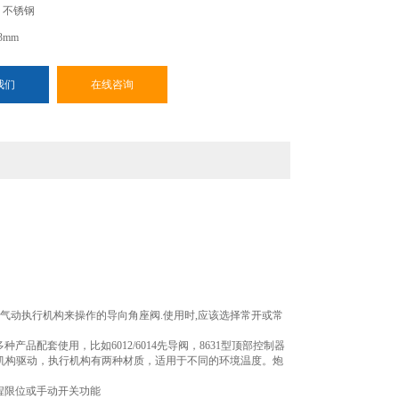
、不锈钢
3mm
burkert001252角座阀现货，保持流速能够节省空间.它采用带弹
我们
在线咨询
单作用气动执行机构来操作的导向角座阀.使用时,应该选择常
气动执行机构来操作的导向角座阀
.
使用时
,
应该选择常开或常
品配套使用，比如6012/6014先导阀，8631型顶部控制器
活塞执行机构驱动，执行机构有两种材质，适用于不同的环境温度。炮
程限位或手动开关功能