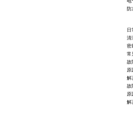
电
防
日
清
密
常
故
原
解
故
原
解