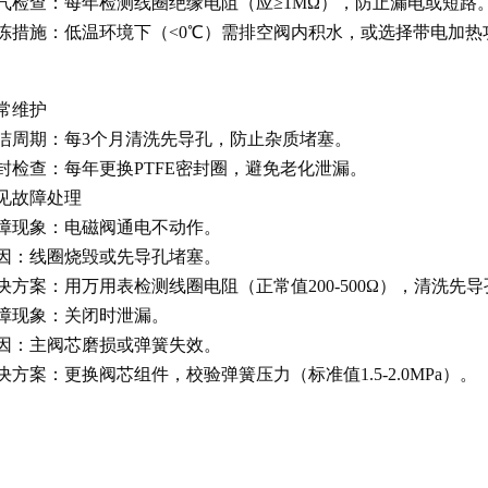
气检查
：每年检测线圈绝缘电阻（应≥1MΩ），防止漏电或短路
冻措施
：低温环境下（<0℃）需排空阀内积水，或选择带电加热
常维护
洁周期
：每3个月清洗先导孔，防止杂质堵塞。
封检查
：每年更换PTFE密封圈，避免老化泄漏。
见故障处理
障现象
：电磁阀通电不动作。
因
：线圈烧毁或先导孔堵塞。
决方案
：用万用表检测线圈电阻（正常值200-500Ω），清洗先
障现象
：关闭时泄漏。
因
：主阀芯磨损或弹簧失效。
决方案
：更换阀芯组件，校验弹簧压力（标准值1.5-2.0MPa）。