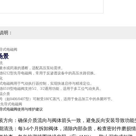
说明：
导式电磁阀
场景
统
量水或药液的通断，适配高压泵站需求。
德6212型先导电磁阀，常用于反渗透设备中的高压水路切换。
化
式电磁阀用于气动执行器控制，实现快速启停与精准定位。
德6519型电磁阀支持5/2、3/2通用功能，适用于多工位气动夹具。
温介质
（如0406/0407型）可耐受180℃蒸汽，适用于食品加工中的杀菌环节。
导式电磁阀
使用与维护建议
装方向
：确保介质流向与阀体箭头一致，避免反向安装导致功能
期清洗
：每3-6个月拆卸阀体，清除内部杂质，检查密封件磨损