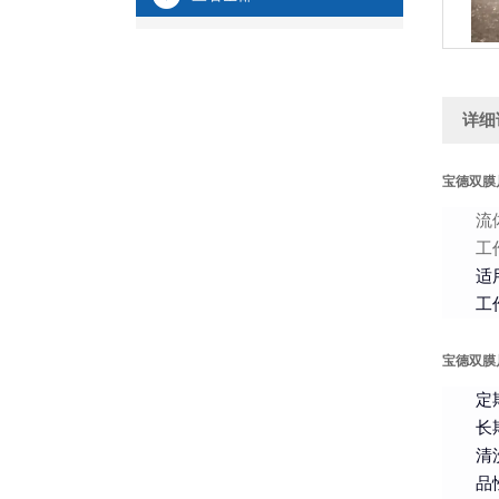
详细
宝德双膜
流
工
适
工
宝德双膜
定
长
清
品