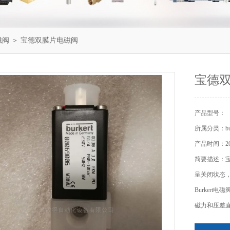
电磁阀
＞ 宝德双膜片电磁阀
宝德
产品型号：
所属分类：bu
产品时间：202
简要描述：
呈关闭状态
Burker
磁力和压差