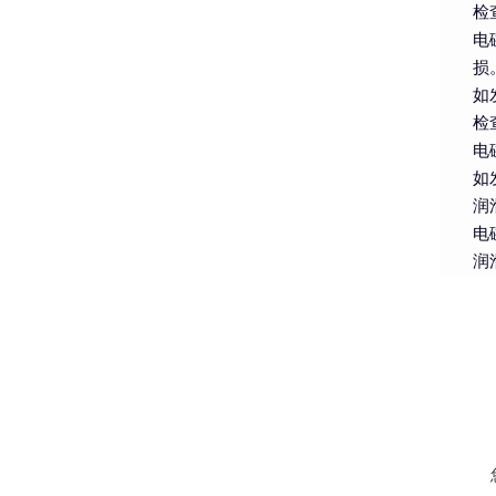
检
电
损
如
检
电
如
润
电
润