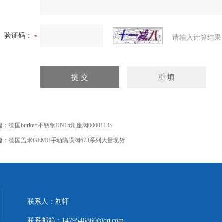
验证码：
请输入计算结果
篇：
德国burkert不锈钢DN15角座阀00001135
篇：
德国盖米GEMU手动隔膜阀673系列大量现货
联系人：刘轩
联系邮箱：1479546860@qq.com