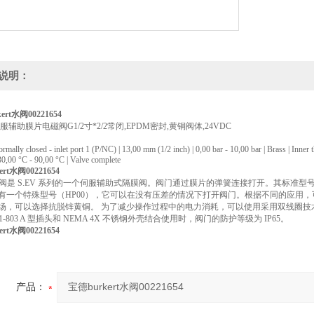
说明：
ert水阀00221654
伺服辅助膜片电磁阀G1/2寸*2/2常闭,EPDM密封,黄铜阀体,24VDC
normally closed - inlet port 1 (P/NC) | 13,00 mm (1/2 inch) | 0,00 bar - 10,00 bar | Brass | In
-30,00 °C - 90,00 °C | Valve complete
rt水阀00221654
 EV 阀是 S.EV 系列的一个伺服辅助式隔膜阀。阀门通过膜片的弹簧连接打开。其标
有一个特殊型号（HP00），它可以在没有压差的情况下打开阀门。根据不同的应用，
场，可以选择抗脱锌黄铜。 为了减少操作过程中的电力消耗，可以使用采用双线圈技术的、集成有
5301-803 A 型插头和 NEMA 4X 不锈钢外壳结合使用时，阀门的防护等级为 IP65。
rt水阀00221654
产品：