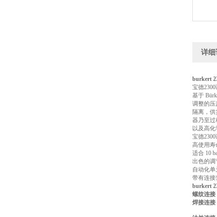
详细
burker
宝德230
基于 B
调整的压
隔离，供
器乃至过
以及高化
宝德230
高使用寿
适合 10 b
出色的调
自动化单元
带有连接
burker
螺纹连接
焊接连接