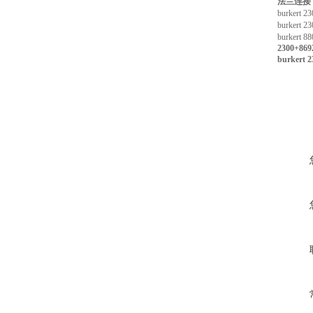
法兰连接
burker
burker
burker
2300+8692
burker