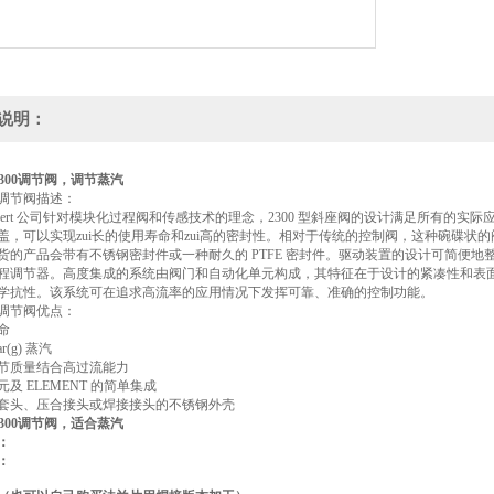
说明：
t 2300调节阀，调节蒸汽
0调节阀描述：
ürkert 公司针对模块化过程阀和传感技术的理念，2300 型斜座阀的设计满足所有
盖，可以实现zui长的使用寿命和zui高的密封性。相对于传统的控制阀，这种碗碟状的
货的产品会带有不锈钢密封件或一种耐久的 PTFE 密封件。驱动装置的设计可简便
程调节器。高度集成的系统由阀门和自动化单元构成，其特征在于设计的紧凑性和表面光滑性
学抗性。该系统可在追求高流率的应用情况下发挥可靠、准确的控制功能。
0调节阀优点：
命
ar(g) 蒸汽
节质量结合高过流能力
及 ELEMENT 的简单集成
套头、压合接头或焊接接头的不锈钢外壳
t 2300调节阀，适合蒸汽
：
：