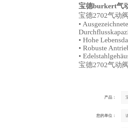
宝德burkert
宝德2702气动
• Ausgezeichnete
Durchflusskapazi
• Hohe Lebensda
• Robuste Antri
• Edelstahlgehäu
宝德2702气动
产品：
您的单位：